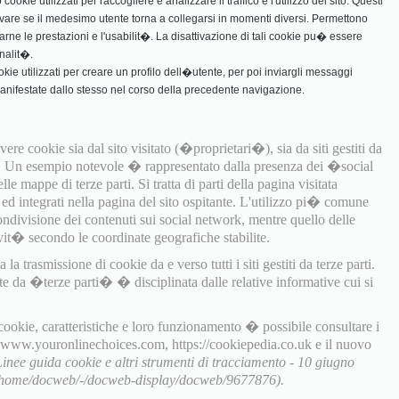
ookie utilizzati per raccogliere e analizzare il traffico e l'utilizzo del sito. Questi
vare se il medesimo utente torna a collegarsi in momenti diversi. Permettono
rarne le prestazioni e l'usabilit�. La disattivazione di tali cookie pu� essere
nalit�.
ookie utilizzati per creare un profilo dell�utente, per poi inviargli messaggi
manifestate dallo stesso nel corso della precedente navigazione.
ere cookie sia dal sito visitato (�proprietari�), sia da siti gestiti da
). Un esempio notevole � rappresentato dalla presenza dei �social
e mappe di terze parti. Si tratta di parti della pagina visitata
i ed integrati nella pagina del sito ospitante. L'utilizzo pi� comune
ondivisione dei contenuti sui social network, mentre quello delle
it� secondo le coordinate geografiche stabilite.
a trasmissione di cookie da e verso tutti i siti gestiti da terze parti.
te da �terze parti� � disciplinata dalle relative informative cui si
 cookie, caratteristiche e loro funzionamento � possibile consultare i
, www.youronlinechoices.com, https://cookiepedia.co.uk e il nuovo
Linee guida cookie e altri strumenti di tracciamento - 10 giugno
t/home/docweb/-/docweb-display/docweb/9677876).