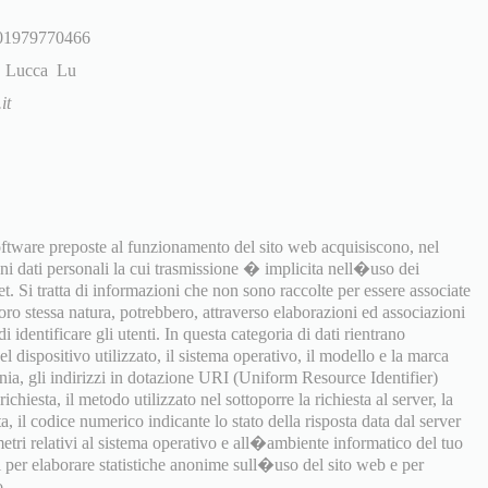
: 01979770466
i, Lucca Lu
it
software preposte al funzionamento del sito web acquisiscono, nel
uni dati personali la cui trasmissione � implicita nell�uso dei
t. Si tratta di informazioni che non sono raccolte per essere associate
 loro stessa natura, potrebbero, attraverso elaborazioni ed associazioni
i identificare gli utenti. In questa categoria di dati rientrano
 dispositivo utilizzato, il sistema operativo, il modello e la marca
onia, gli indirizzi in dotazione URI (Uniform Resource Identifier)
richiesta, il metodo utilizzato nel sottoporre la richiesta al server, la
a, il codice numerico indicante lo stato della risposta data dal server
ametri relativi al sistema operativo e all�ambiente informatico del tuo
ti per elaborare statistiche anonime sull�uso del sito web e per
o.