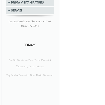
PRIMA VISITA GRATUITA
SERVIZI
Studio Dentistico Decanini - P.IVA:
01979770466
[
Privacy
]
Studio Dentistico Dott. Dario Decanini
Capannori, Lucca privacy
Tag Studio Dentistico Dott. Dario Decanini