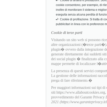
Cookie di analisi e prestazioni. Sono c
cookie consentono, per esempio, di rile
inoltre di monitorare il sistema e miglio
eseguita senza alcuna perdita di funzio
Cookie di profilazione. Si tratta di c
pubblicitari in linea con le preferenze 
Cookie di terze parti
Visitando un sito web si possono ricev
altre organizzazioni (�terze parti�
plugin� ovvero dalla integrazione dell
generate direttamente dai suddetti sit
dei social plugin � finalizzato alla c
mappe permette di localizzare l�attiv
La presenza di questi servizi comporta l
La gestione delle informazioni raccol
prega di fare riferimento.�
Per maggiori informazioni sui tipi di
siti https://www.allaboutcookies.org
provvedimento del Garante Privacy
2021 (https://www.garanteprivacy.i