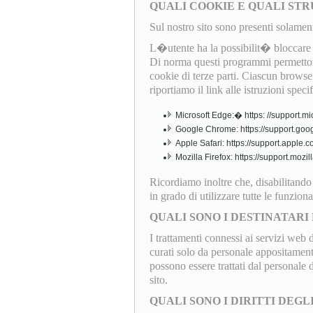
QUALI COOKIE E QUALI STR
Sul nostro sito sono presenti solamen
L�utente ha la possibilit� bloccare o
Di norma questi programmi permettono
cookie di terze parti. Ciascun browser
riportiamo il link alle istruzioni speci
Microsoft Edge:� https: //support.mi
Google Chrome: https://support.goo
Apple Safari: https://support.apple
Mozilla Firefox: https://support.mo
Ricordiamo inoltre che, disabilitand
in grado di utilizzare tutte le funziona
QUALI SONO I DESTINATARI 
I trattamenti connessi ai servizi web 
curati solo da personale appositamente
possono essere trattati dal personale
sito.
QUALI SONO I DIRITTI DEGL