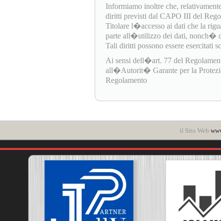
Informiamo inoltre che, relativamente
diritti previsti dal CAPO III del Re
Titolare l�accesso ai dati che la rigua
parte all�utilizzo dei dati, nonch� di e
Tali diritti possono essere esercitati 
Ai sensi dell�art. 77 del Regolamen
all�Autorit� Garante per la Protezione
Regolamento
il Sito Web
www.