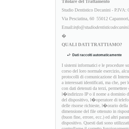
Titolare del Trattamento
Studio Dentistico Decanini - P.IVA
Via Pesciatina, 60 55012 Capannor
Email:
info@studiodentisticodecanini.
�
QUALI DATI TRATTIAMO?
Dati raccolti automaticamente
I sistemi informatici e le procedure 
corso del loro normale esercizio, alc
protocolli di comunicazione di Interne
a interessati identificati, ma che, per
con dati detenuti da terzi, permettere d
l�indirizzo IP o il nome a dominio del
del dispositivo, l�operatore di telef
delle risorse richieste, l�orario della 
dimensione del file ottenuto in rispost
(buon fine, errore, ecc.) ed altri par
dispositivo. Questi dati sono utilizza
controllarne il corretto funzionament