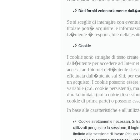
Dati forniti volontariamente dall�
Se si sceglie di interagire con eventual
titolare potr� acquisire le informazio
L�utente � responsabile della esattez
Cookie
I cookie sono stringhe di testo creat
dall�utente per accedere ad Internet (
accessi ad Internet dell�utente stess
effettuata dall�utente sui Siti, per es
un acquisto. I cookie possono essere
variabile (c.d. cookie persistenti), 
durata limitata (c.d. cookie di session
cookie di prima parte) o possono essere 
In base alle caratteristiche e all'util
Cookie strettamente necessari. Si tra
utilizzati per gestire la sessione, il log
limitata alla sessione di lavoro (chiuso