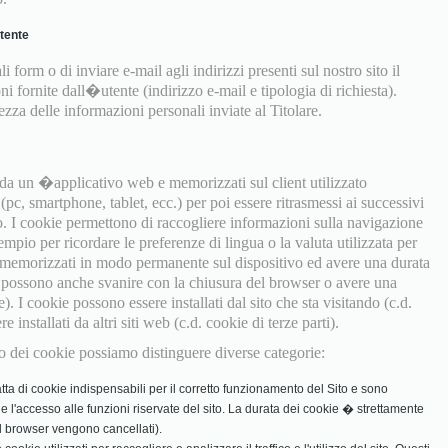
utente
i form o di inviare e-mail agli indirizzi presenti sul nostro sito il
ni fornite dall�utente (indirizzo e-mail e tipologia di richiesta).
za delle informazioni personali inviate al Titolare.
e da un �applicativo web e memorizzati sul client utilizzato
pc, smartphone, tablet, ecc.) per poi essere ritrasmessi ai successivi
o. I cookie permettono di raccogliere informazioni sulla navigazione
empio per ricordare le preferenze di lingua o la valuta utilizzata per
 memorizzati in modo permanente sul dispositivo ed avere una durata
ma possono anche svanire con la chiusura del browser o avere una
e). I cookie possono essere installati dal sito che sta visitando (c.d.
installati da altri siti web (c.d. cookie di terze parti).
izzo dei cookie possiamo distinguere diverse categorie:
tta di cookie indispensabili per il corretto funzionamento del Sito e sono
in e l'accesso alle funzioni riservate del sito. La durata dei cookie � strettamente
 il browser vengono cancellati).