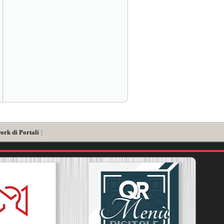
ork di Portali
]