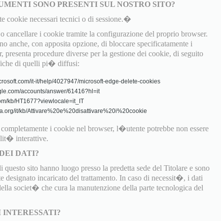
UMENTI SONO PRESENTI SUL NOSTRO SITO?
te cookie necessari tecnici o di sessione.�
 cancellare i cookie tramite la configurazione del proprio browser.
 anche, con apposita opzione, di bloccare specificatamente i
, presenta procedure diverse per la gestione dei cookie, di seguito
fiche di quelli pi� diffusi:
crosoft.com/it-it/help/4027947/microsoft-edge-delete-cookies
gle.com/accounts/answer/61416?hl=it
.com/kb/HT1677?viewlocale=it_IT
zilla.org/it/kb/Attivare%20e%20disattivare%20i%20cookie
o completamente i cookie nel browser, l�utente potrebbe non essere
lit� interattive.
DEI DATI?
di questo sito hanno luogo presso la predetta sede del Titolare e sono
 designato incaricato del trattamento. In caso di necessit�, i dati
 della societ� che cura la manutenzione della parte tecnologica del
I INTERESSATI?