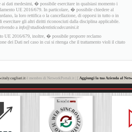
 ai dati medesimi, � possibile esercitare in qualsiasi momento i
golamento UE 2016/679. In particolare, � possibile chiedere al
rdano, la loro rettifica o la cancellazione, di opporsi in tutto o in
sercitare gli altri diritti riconosciuti dalla disciplina applicabile.
scrivendo a
info@studiodentisticodecanini.it
to UE 2016/679, inoltre, � possibile proporre reclamo
 dei Dati nel caso in cui si ritenga che il trattamento violi il citato
italy.cagliari.it
è membro di NetworkPortali.it | [
Aggiungi la tua Azienda al Netw