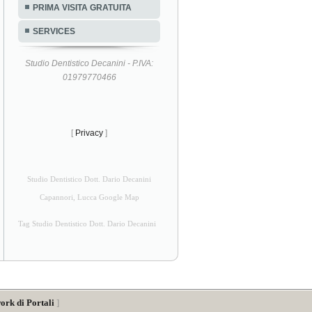
PRIMA VISITA GRATUITA
SERVICES
Studio Dentistico Decanini - P.IVA:
01979770466
[
Privacy
]
Studio Dentistico Dott. Dario Decanini
Capannori, Lucca Google Map
Tag Studio Dentistico Dott. Dario Decanini
ork di Portali
]