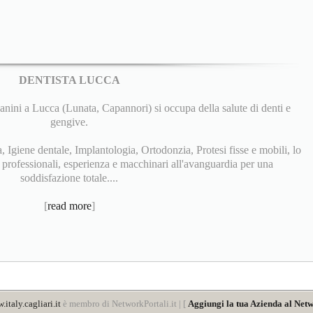
DENTISTA LUCCA
nini a Lucca (Lunata, Capannori) si occupa della salute di denti e
gengive.
, Igiene dentale, Implantologia, Ortodonzia, Protesi fisse e mobili, lo
i professionali, esperienza e macchinari all'avanguardia per una
soddisfazione totale....
[
read more
]
italy.cagliari.it
è membro di NetworkPortali.it | [
Aggiungi la tua Azienda al Netw