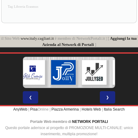
Tag Libreria Erasmus
il Sito Web
www.italy.cagliari.it
è membro di NetworkPortali.it | [
Aggiungi la tua
Azienda al Network di Portali
]
❮
❯
AnyWeb
|
Pisa
Online |
Piazza Armerina
|
Hotels Web
|
Italia Search
Portale Web membro di
NETWORK PORTALI
Questo portale aderisce al progetto di PROMOZIONE MULTI-CANALE: unico
inserimento, multipla promozione!