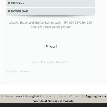
INFO Pisa
DOWNLOAD
Libreria Erasmus di Enrico Stampacchia - Tel. 050 554059 / 329
0704825 - P.IVA 02098230507
[
Privacy
]
Libreria Erasmus Pisa Google Map
Tag Libreria Erasmus
il Sito Web
www.italy.cagliari.it
è membro di NetworkPortali.it | [
Aggiungi la tua
Azienda al Network di Portali
]