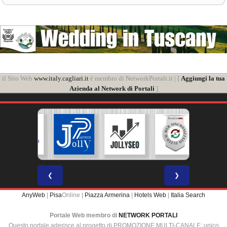
il Sito Web
www.italy.cagliari.it
è membro di NetworkPortali.it | [
Aggiungi la tua
Azienda al Network di Portali
]
❮
❯
AnyWeb
|
Pisa
Online |
Piazza Armerina
|
Hotels Web
|
Italia Search
Portale Web membro di
NETWORK PORTALI
Questo portale aderisce al progetto di PROMOZIONE MULTI-CANALE: unico