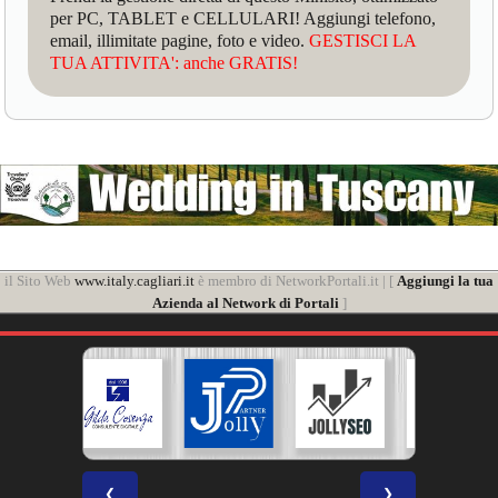
per PC, TABLET e CELLULARI! Aggiungi telefono,
email, illimitate pagine, foto e video.
GESTISCI LA
TUA ATTIVITA': anche GRATIS!
il Sito Web
www.italy.cagliari.it
è membro di NetworkPortali.it | [
Aggiungi la tua
Azienda al Network di Portali
]
❮
❯