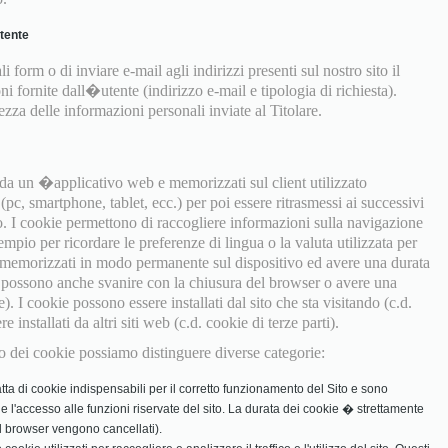
utente
i form o di inviare e-mail agli indirizzi presenti sul nostro sito il
ni fornite dall�utente (indirizzo e-mail e tipologia di richiesta).
za delle informazioni personali inviate al Titolare.
e da un �applicativo web e memorizzati sul client utilizzato
pc, smartphone, tablet, ecc.) per poi essere ritrasmessi ai successivi
o. I cookie permettono di raccogliere informazioni sulla navigazione
empio per ricordare le preferenze di lingua o la valuta utilizzata per
 memorizzati in modo permanente sul dispositivo ed avere una durata
ma possono anche svanire con la chiusura del browser o avere una
e). I cookie possono essere installati dal sito che sta visitando (c.d.
installati da altri siti web (c.d. cookie di terze parti).
izzo dei cookie possiamo distinguere diverse categorie:
tta di cookie indispensabili per il corretto funzionamento del Sito e sono
in e l'accesso alle funzioni riservate del sito. La durata dei cookie � strettamente
 il browser vengono cancellati).