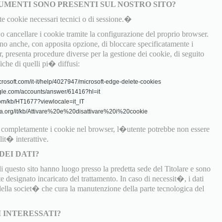
UMENTI SONO PRESENTI SUL NOSTRO SITO?
te cookie necessari tecnici o di sessione.�
 cancellare i cookie tramite la configurazione del proprio browser.
 anche, con apposita opzione, di bloccare specificatamente i
, presenta procedure diverse per la gestione dei cookie, di seguito
fiche di quelli pi� diffusi:
crosoft.com/it-it/help/4027947/microsoft-edge-delete-cookies
gle.com/accounts/answer/61416?hl=it
.com/kb/HT1677?viewlocale=it_IT
zilla.org/it/kb/Attivare%20e%20disattivare%20i%20cookie
o completamente i cookie nel browser, l�utente potrebbe non essere
lit� interattive.
DEI DATI?
di questo sito hanno luogo presso la predetta sede del Titolare e sono
 designato incaricato del trattamento. In caso di necessit�, i dati
 della societ� che cura la manutenzione della parte tecnologica del
I INTERESSATI?