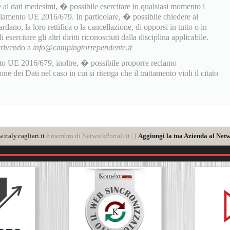
 ai dati medesimi, � possibile esercitare in qualsiasi momento i
golamento UE 2016/679. In particolare, � possibile chiedere al
rdano, la loro rettifica o la cancellazione, di opporsi in tutto o in
sercitare gli altri diritti riconosciuti dalla disciplina applicabile.
scrivendo a
info@campingtorrependente.it
to UE 2016/679, inoltre, � possibile proporre reclamo
 dei Dati nel caso in cui si ritenga che il trattamento violi il citato
italy.cagliari.it
è membro di NetworkPortali.it | [
Aggiungi la tua Azienda al Netw