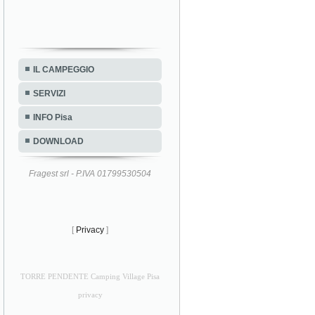
IL CAMPEGGIO
SERVIZI
INFO Pisa
DOWNLOAD
Fragest srl - P.IVA 01799530504
[
Privacy
]
TORRE PENDENTE Camping Village Pisa
privacy