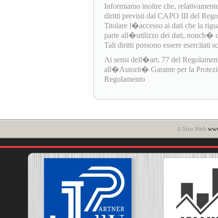
Informiamo inoltre che, relativamente
diritti previsti dal CAPO III del Re
Titolare l�accesso ai dati che la rigua
parte all�utilizzo dei dati, nonch� di e
Tali diritti possono essere esercitati 
Ai sensi dell�art. 77 del Regolamen
all�Autorit� Garante per la Protezione
Regolamento
il Sito Web
www.