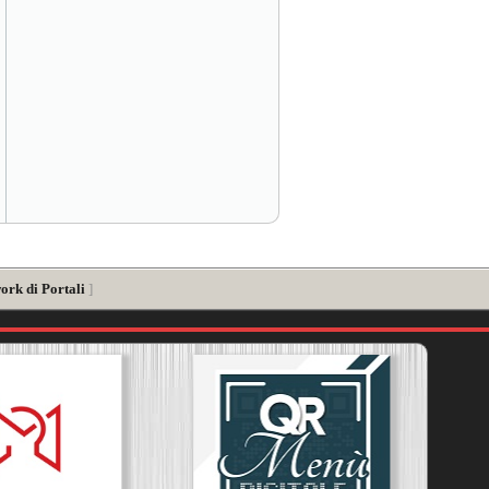
ork di Portali
]