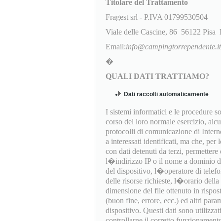
Titolare del Trattamento
Fragest srl - P.IVA 01799530504
Viale delle Cascine, 86 56122 Pisa 
Email:
info@campingtorrependente.it
�
QUALI DATI TRATTIAMO?
Dati raccolti automaticamente
I sistemi informatici e le procedure 
corso del loro normale esercizio, alc
protocolli di comunicazione di Interne
a interessati identificati, ma che, per
con dati detenuti da terzi, permettere d
l�indirizzo IP o il nome a dominio del
del dispositivo, l�operatore di telef
delle risorse richieste, l�orario della 
dimensione del file ottenuto in rispost
(buon fine, errore, ecc.) ed altri par
dispositivo. Questi dati sono utilizza
controllarne il corretto funzionament