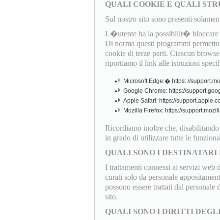
QUALI COOKIE E QUALI STR
Sul nostro sito sono presenti solamen
L�utente ha la possibilit� bloccare o
Di norma questi programmi permettono
cookie di terze parti. Ciascun browser
riportiamo il link alle istruzioni speci
Microsoft Edge:� https: //support.mi
Google Chrome: https://support.goo
Apple Safari: https://support.apple
Mozilla Firefox: https://support.mo
Ricordiamo inoltre che, disabilitand
in grado di utilizzare tutte le funziona
QUALI SONO I DESTINATARI 
I trattamenti connessi ai servizi web 
curati solo da personale appositamente
possono essere trattati dal personale
sito.
QUALI SONO I DIRITTI DEGL