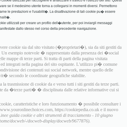
ookie utilizzati per raccogliere e analizzare il traffico e l'utilizzo del sito. Questi
vare se il medesimo utente torna a collegarsi in momenti diversi. Permettono
rarne le prestazioni e l'usabilit�. La disattivazione di tali cookie pu� essere
nalit�.
ookie utilizzati per creare un profilo dell�utente, per poi inviargli messaggi
manifestate dallo stesso nel corso della precedente navigazione.
ere cookie sia dal sito visitato (�proprietari�), sia da siti gestiti da
). Un esempio notevole � rappresentato dalla presenza dei �social
e mappe di terze parti. Si tratta di parti della pagina visitata
i ed integrati nella pagina del sito ospitante. L'utilizzo pi� comune
ondivisione dei contenuti sui social network, mentre quello delle
it� secondo le coordinate geografiche stabilite.
a trasmissione di cookie da e verso tutti i siti gestiti da terze parti.
te da �terze parti� � disciplinata dalle relative informative cui si
 cookie, caratteristiche e loro funzionamento � possibile consultare i
, www.youronlinechoices.com, https://cookiepedia.co.uk e il nuovo
Linee guida cookie e altri strumenti di tracciamento - 10 giugno
t/home/docweb/-/docweb-display/docweb/9677876).