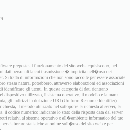
Pi
software preposte al funzionamento del sito web acquisiscono, nel
uni dati personali la cui trasmissione � implicita nell�uso dei
t. Si tratta di informazioni che non sono raccolte per essere associate
 loro stessa natura, potrebbero, attraverso elaborazioni ed associazioni
i identificare gli utenti. In questa categoria di dati rientrano
 dispositivo utilizzato, il sistema operativo, il modello e la marca
onia, gli indirizzi in dotazione URI (Uniform Resource Identifier)
richiesta, il metodo utilizzato nel sottoporre la richiesta al server, la
a, il codice numerico indicante lo stato della risposta data dal server
ametri relativi al sistema operativo e all�ambiente informatico del tuo
ti per elaborare statistiche anonime sull�uso del sito web e per
o.