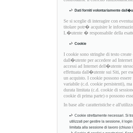
Dati forniti volontariamente dall�
Se si sceglie di interagire con eventual
titolare potr� acquisire le informazio
L�utente � responsabile della esattez
Cookie
I cookie sono stringhe di testo creat
dall�utente per accedere ad Internet (
accessi ad Internet dell�utente stess
effettuata dall�utente sui Siti, per es
un acquisto. I cookie possono essere
variabile (c.d. cookie persistenti), 
durata limitata (c.d. cookie di session
cookie di prima parte) o possono essere 
In base alle caratteristiche e all'util
Cookie strettamente necessari. Si tra
utilizzati per gestire la sessione, il log
limitata alla sessione di lavoro (chiuso