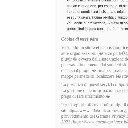
Cookie di analisi e prestazioni. Sono c
cookie consentono, per esempio, di rile
inoltre di monitorare il sistema e miglio
eseguita senza alcuna perdita di funzio
Cookie di profilazione. Si tratta di c
pubblicitari in linea con le preferenze 
Cookie di terze parti
Visitando un sito web si possono ricev
altre organizzazioni (�terze parti�
plugin� ovvero dalla integrazione dell
generate direttamente dai suddetti sit
dei social plugin � finalizzato alla c
mappe permette di localizzare l�attiv
La presenza di questi servizi comporta l
La gestione delle informazioni raccol
prega di fare riferimento.�
Per maggiori informazioni sui tipi di
siti https://www.allaboutcookies.org
provvedimento del Garante Privacy
2021 (https://www.garanteprivacy.i