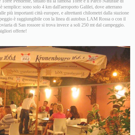
Torre Pendente, situato tra la famosa Torre e il Parco Naturale di
 semplice: sono solo 4 km dall'aeroporto Galilei, dove atterrano
le più importanti città europee, e altrettanti chilometri dalla stazione
ampeggio è raggiungibile con la linea di autobus LAM Rossa o con il
roviaria di San rossore si trova invece a soli 250 mt dal campeggio.
igliori offerte!