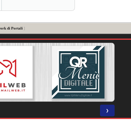
ork di Portali
]
❯