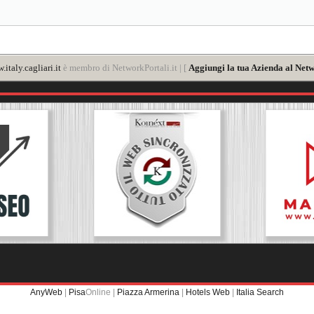
italy.cagliari.it
è membro di NetworkPortali.it | [
Aggiungi la tua Azienda al Netw
AnyWeb
|
Pisa
Online |
Piazza Armerina
|
Hotels Web
|
Italia Search