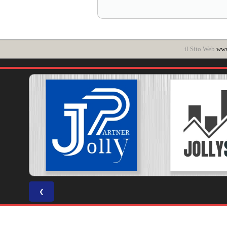
il Sito Web
www.
❮