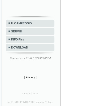
IL CAMPEGGIO
SERVIZI
INFO Pisa
DOWNLOAD
Fragest srl - P.IVA 01799530504
[
Privacy
]
camping lucca
Tag TORRE PENDENTE Camping Village