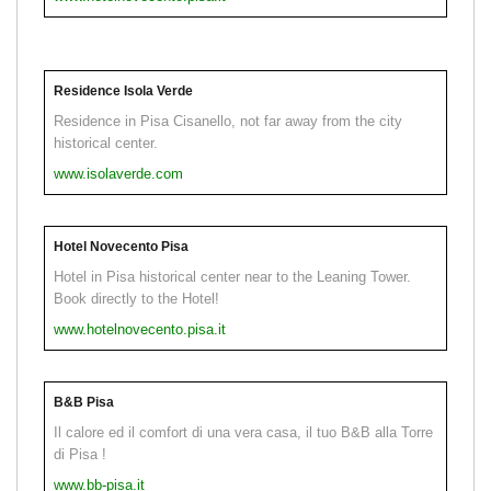
Residence Isola Verde
Residence in Pisa Cisanello, not far away from the city
historical center.
www.isolaverde.com
Hotel Novecento Pisa
Hotel in Pisa historical center near to the Leaning Tower.
Book directly to the Hotel!
www.hotelnovecento.pisa.it
B&B Pisa
Il calore ed il comfort di una vera casa, il tuo B&B alla Torre
di Pisa !
www.bb-pisa.it