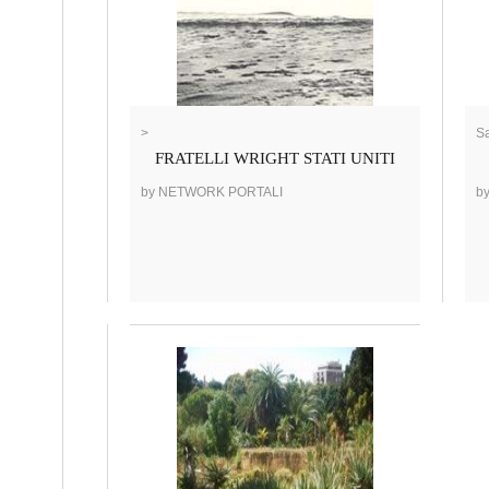
>
Sa
FRATELLI WRIGHT STATI UNITI
by NETWORK PORTALI
b