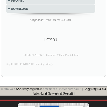
INFO Pisa
DOWNLOAD
Fragest srl - P.IVA 01799530504
[
Privacy
]
TORRE PENDENTE Camping Village Pisa telefono
Tag TORRE PENDENTE Camping Village
il Sito Web
www.italy.cagliari.it
è membro di NetworkPortali.it | [
Aggiungi la tua
Azienda al Network di Portali
]