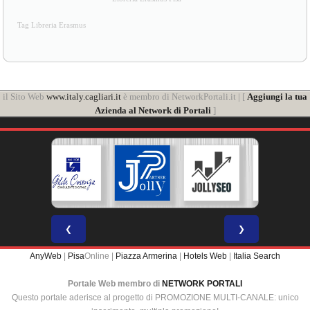
Tag Libreria Erasmus
il Sito Web
www.italy.cagliari.it
è membro di NetworkPortali.it | [
Aggiungi la tua
Azienda al Network di Portali
]
❮
❯
AnyWeb
|
Pisa
Online |
Piazza Armerina
|
Hotels Web
|
Italia Search
Portale Web membro di
NETWORK PORTALI
Questo portale aderisce al progetto di PROMOZIONE MULTI-CANALE: unico