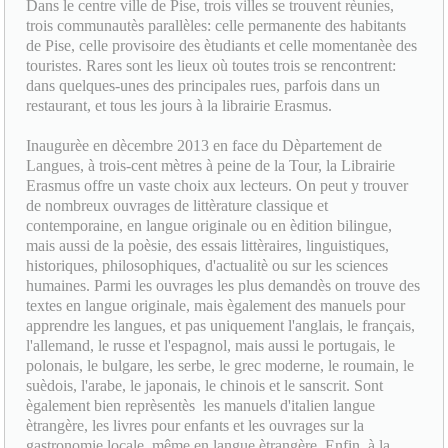
Dans le centre ville de Pise, trois villes se trouvent rèunies,
trois communautès parallèles: celle permanente des habitants
de Pise, celle provisoire des ètudiants et celle momentanèe des
touristes. Rares sont les lieux où toutes trois se rencontrent:
dans quelques-unes des principales rues, parfois dans un
restaurant, et tous les jours à la librairie Erasmus.
Inaugurèe en dècembre 2013 en face du Dèpartement de
Langues, à trois-cent mètres à peine de la Tour, la Librairie
Erasmus offre un vaste choix aux lecteurs. On peut y trouver
de nombreux ouvrages de littèrature classique et
contemporaine, en langue originale ou en èdition bilingue,
mais aussi de la poèsie, des essais littèraires, linguistiques,
historiques, philosophiques, d'actualitè ou sur les sciences
humaines. Parmi les ouvrages les plus demandès on trouve des
textes en langue originale, mais ègalement des manuels pour
apprendre les langues, et pas uniquement l'anglais, le français,
l'allemand, le russe et l'espagnol, mais aussi le portugais, le
polonais, le bulgare, les serbe, le grec moderne, le roumain, le
suèdois, l'arabe, le japonais, le chinois et le sanscrit. Sont
ègalement bien reprèsentès les manuels d'italien langue
ètrangère, les livres pour enfants et les ouvrages sur la
gastronomie locale, même en langue ètrangère. Enfin, à la