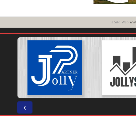
il Sito Web
www.
❮