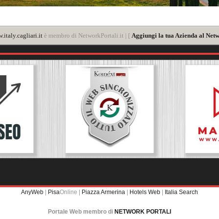
italy.cagliari.it
è membro di NetworkPortali.it | [
Aggiungi la tua Azienda al Netw
AnyWeb
|
Pisa
Online |
Piazza Armerina
|
Hotels Web
|
Italia Search
Portale Web membro di
NETWORK PORTALI