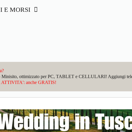
I E MORSI
da?
sto Minisito, ottimizzato per PC, TABLET e CELLULARI! Aggiungi telefo
ATTIVITA': anche GRATIS!