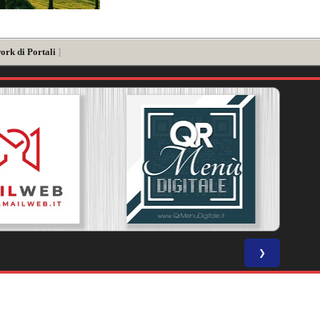
ork di Portali
]
❯